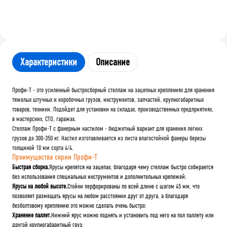
Характеристики
Описание
Профи-Т - это усиленный быстросборный стеллаж на зацепных креплениях для хранения
тяжелых штучных и коробочных грузов, инструментов, запчастей, крупногабаритных
товаров, техники. Подойдет для установки на складах, производственных предприятиях,
в мастерских, СТО, гаражах.
Стеллаж Профи-Т с фанерным настилом - бюджетный вариант для хранения легких
грузов до 300-350 кг. Настил изготавливается из листа влагостойкой фанеры березы
толщиной 10 мм сорта 4/4.
Преимущества серии Профи-Т
Быстрая сборка.
Ярусы крепятся на зацепах, благодаря чему стеллаж быстро собирается
без использования специальных инструментов и дополнительных крепежей;
Ярусы на любой высоте.
Стойки перфорированы по всей длине с шагом 45 мм, что
позволяет размещать ярусы на любом расстоянии друг от друга, а благодаря
безболтовому креплению это можно сделать очень быстро;
Хранение паллет.
Нижний ярус можно поднять и установить под него на пол паллету или
другой крупногабаритный груз;