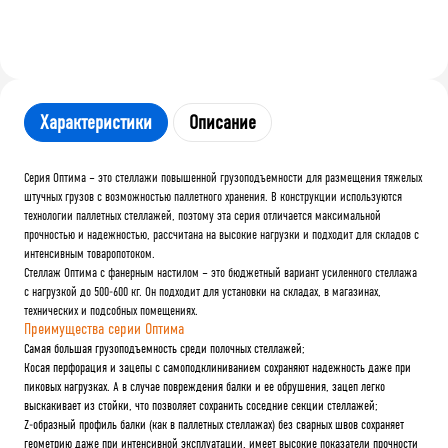
Характеристики
Описание
Серия Оптима – это стеллажи повышенной грузоподъемности для размещения тяжелых
штучных грузов с возможностью паллетного хранения. В конструкции используются
технологии паллетных стеллажей, поэтому эта серия отличается максимальной
прочностью и надежностью, рассчитана на высокие нагрузки и подходит для складов с
интенсивным товаропотоком.
Стеллаж Оптима с фанерным настилом – это бюджетный вариант усиленного стеллажа
с нагрузкой до 500-600 кг. Он подходит для установки на складах, в магазинах,
технических и подсобных помещениях.
Преимущества серии Оптима
Самая большая грузоподъемность среди полочных стеллажей;
Косая перфорация и зацепы с самоподклиниванием сохраняют надежность даже при
пиковых нагрузках. А в случае повреждения балки и ее обрушения, зацеп легко
выскакивает из стойки, что позволяет сохранить соседние секции стеллажей;
Z-образный профиль балки (как в паллетных стеллажах) без сварных швов сохраняет
геометрию даже при интенсивной эксплуатации, имеет высокие показатели прочности