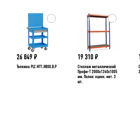
26 849
₽
19 310
₽
Тележка PLC МT1.H800.В.Р
Стеллаж металлический
Профи-Т 2000x1240x1005
мм. Полки: оцинк. мет. 3
шт.