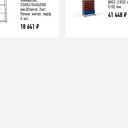
Универсал,
№52 (1835 х
2500x1060x500
510) мм
мм.Штанги: 2шт.
Полки: метал. перф.
41 448
₽
4 шт.
18 641
₽