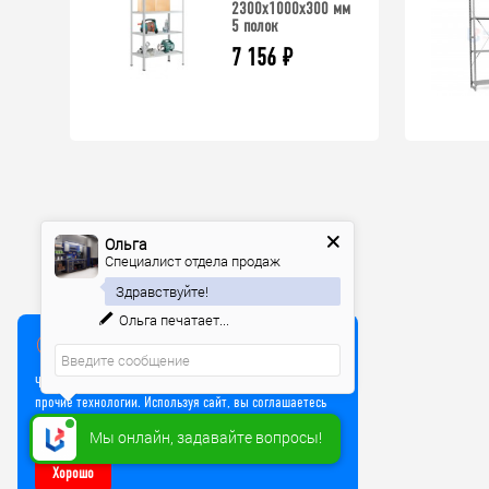
2300х1000х300 мм
5 полок
7 156
₽
Ольга
Специалист отдела продаж
Здравствуйте!
Ольга
печатает...
Мы используем куки
Чтобы улучшить работу сайта, мы используем Cookie и
прочие технологии. Используя сайт, вы соглашаетесь
на обработку файлов Cookie
Мы онлайн, задавайте вопросы!
Хорошо