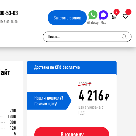
00-53-03
0
Заказать
звонок
-Пт 9.00-18.00
WhatsApp
Max
Доставка по СПб бесплатно
Лайт
6023
₽
4 216
₽
Нашли дешевле?
Cнизим цену!
цена указана с
700
НДС
1800
300
120
5
В корзину