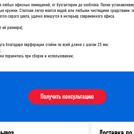
 любых офисных помещений, от бухгалтерии до хозблока. Полки устанавливаю
ные кружки. Стеллаж легко моется водой или любыми чистящими средствами: п
ло-серого цвета, удачно впишутся в интерьер современного офиса.
т её размера);
уга благодаря перфорации стойки по всей длине с шагом 25 мм;
;
 не поранитесь при сборке и использовании;
Получить консультацию
вывоз
Доставка по