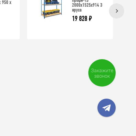
Профи-TS
 950 х
2000х1525х914 3
яруса
19 828
₽
Закажите
звонок