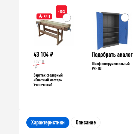
-15%
ХИТ!
43 104
₽
Подобрать аналог
50710
Шкаф инструментальный
₽
PRF П3
Верстак столярный
«Опытный мастер»
Ученический
Характеристики
Описание