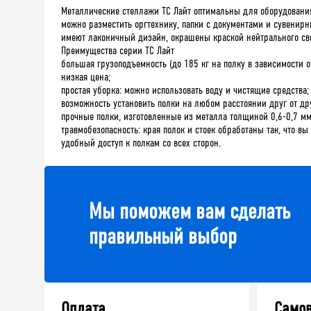
Металлические стеллажи ТС Лайт оптимальны для оборудования
можно разместить оргтехнику, папки с документами и сувенир
имеют лаконичный дизайн, окрашены краской нейтрального свет
Преимущества серии ТС Лайт
большая грузоподъемность (до 185 кг на полку в зависимости о
низкая цена;
простая уборка: можно использовать воду и чистящие средства;
возможность установить полки на любом расстоянии друг от др
прочные полки, изготовленные из металла толщиной 0,6-0,7 мм
травмобезопасность: края полок и стоек обработаны так, что вы
удобный доступ к полкам со всех сторон.
Мы поможем вам сделать
правильный выбор
Оплата
Само