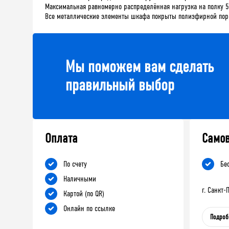
Максимальная равномерно распределённая нагрузка на полку 50
Все металлические элементы шкафа покрыты полиэфирной поро
Мы поможем вам сделать
правильный выбор
Оплата
Само
По счету
Бе
Наличными
г. Санкт
Картой (по QR)
Онлайн по ссылке
Подроб