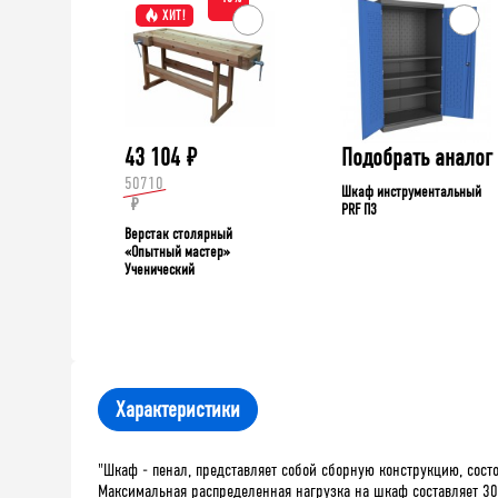
ХИТ!
43 104
₽
Подобрать аналог
50710
Шкаф инструментальный
₽
PRF П3
Верстак столярный
«Опытный мастер»
Ученический
Характеристики
"Шкаф - пенал, представляет собой сборную конструкцию, состо
Максимальная распределенная нагрузка на шкаф составляет 300