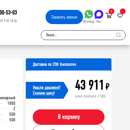
00-53-03
0
Заказать
звонок
-Пт 9.00-18.00
WhatsApp
Max
Доставка по СПб бесплатно
43 911
₽
Нашли дешевле?
Cнизим цену!
цена указана с НДС
ионарный
1800
2
500
В корзину
500