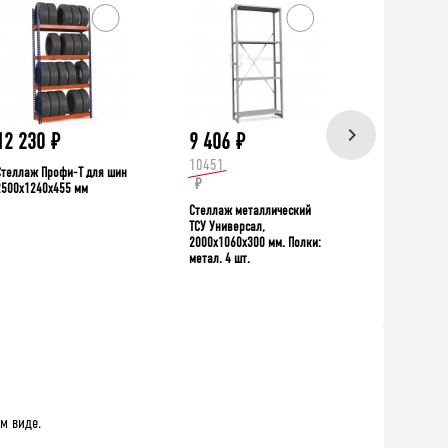
ХИТ!
12 230
₽
9 406
₽
39 335
10451
Стеллаж Профи-Т для шин
Верстак TNC 
₽
2500x1240x455 мм
Стеллаж металлический
ТСУ Универсал,
2000x1060x300 мм. Полки:
метал. 4 шт.
м виде.