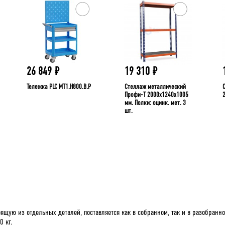
26 849
₽
19 310
₽
Тележка PLC МT1.H800.В.Р
Стеллаж металлический
Профи-Т 2000x1240x1005
мм. Полки: оцинк. мет. 3
шт.
ящую из отдельных деталей, поставляется как в собранном, так и в разобранно
 кг.