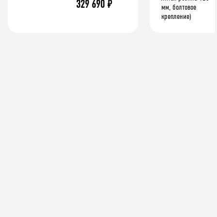
329 690
₽