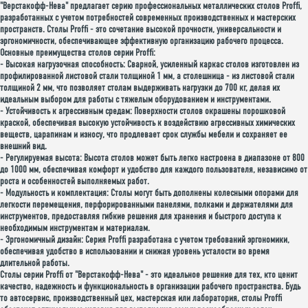
"Верстакофф-Нева" предлагает серию профессиональных металлических столов Proffi,
разработанных с учетом потребностей современных производственных и мастерских
пространств. Столы Proffi - это сочетание высокой прочности, универсальности и
эргономичности, обеспечивающее эффективную организацию рабочего процесса.
Основные преимущества столов серии Proffi:
-
Высокая нагрузочная способность
: Сварной, усиленный каркас столов изготовлен из
профилированной листовой стали толщиной 1 мм, а столешница - из листовой стали
толщиной 2 мм, что позволяет столам выдерживать нагрузки до 700 кг, делая их
идеальным выбором для работы с тяжелым оборудованием и инструментами.
-
Устойчивость к агрессивным средам
: Поверхности столов окрашены порошковой
краской, обеспечивая высокую устойчивость к воздействию агрессивных химических
веществ, царапинам и износу, что продлевает срок службы мебели и сохраняет ее
внешний вид.
-
Регулируемая высота
: Высота столов может быть легко настроена в диапазоне от 800
до 1000 мм, обеспечивая комфорт и удобство для каждого пользователя, независимо от
роста и особенностей выполняемых работ.
-
Модульность и комплектация
: Столы могут быть дополнены колесными опорами для
легкости перемещения, перфорированными панелями, полками и держателями для
инструментов, предоставляя гибкие решения для хранения и быстрого доступа к
необходимым инструментам и материалам.
-
Эргономичный дизайн
: Серия Proffi разработана с учетом требований эргономики,
обеспечивая удобство в использовании и снижая уровень усталости во время
длительной работы.
Столы серии Proffi от "Верстакофф-Нева" - это идеальное решение для тех, кто ценит
качество, надежность и функциональность в организации рабочего пространства. Будь
то автосервис, производственный цех, мастерская или лаборатория, столы Proffi