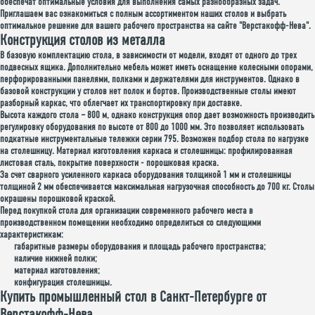
обеспечат оптимальные условия для выполнения самых разнообразных задач.
Приглашаем вас ознакомиться с полным ассортиментом наших столов и выбрать
оптимальное решение для вашего рабочего пространства на сайте "Верстакофф-Нева".
Конструкция столов из металла
В базовую комплектацию стола, в зависимости от модели, входят от одного до трех
подвесных ящика. Дополнительно мебель может иметь оснащение колесными опорами,
перфорированными панелями, полками и держателями для инструментов. Однако в
базовой конструкции у столов нет полок и бортов. Производственные столы имеют
разборный каркас, что облегчает их транспортировку при доставке.
Высота каждого стола – 800 м, однако конструкция опор дает возможность производить
регулировку оборудования по высоте от 800 до 1000 мм. Это позволяет использовать
подкатные инструментальные тележки серии 795. Возможен подбор стола по нагрузке
на столешницу. Материал изготовления каркаса и столешницы: профилированная
листовая сталь, покрытие поверхности - порошковая краска.
За счет сварного усиленного каркаса оборудования толщиной 1 мм и столешницы
толщиной 2 мм обеспечивается максимальная нагрузочная способность до 700 кг. Столы
окрашены порошковой краской.
Перед покупкой стола для организации современного рабочего места в
производственном помещении необходимо определиться со следующими
характеристикам:
габаритные размеры оборудования и площадь рабочего пространства;
наличие нижней полки;
материал изготовления;
конфигурация столешницы.
Купить промышленный стол в Санкт-Петербурге от
Верстакофф-Нева