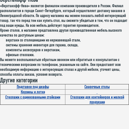
«Верстакофф-Нева» является филиалом компании производителя в России. Филиал
располагается в городе Санкт-Петербурге, который осуществляет доставку заказов в
Ленинградской области. По адресу магазина мы можем показать любой интересующий
товар, так что перед тем как купить стол, вы сможете убедиться в том, что он подходит
под ваши нужды. На всю мебель действует гарантия производителя.
Кроме столов, в магазине представлена другая производственная мебель высокого
качества по доступным ценам:
верстаки со столешницами из нержавеющей стали,
системы хранения инвентаря для гаража, склада,
комплекты аксессуаров к верстакам,
офисные стеллажи.
Вы можете воспользоваться обратным звонком или обратиться к консультантам с
техническими вопросами по телефонам, указанным на сайте. Они предоставят всю
необходимую информацию о интересующих столах и другой мебели, уточнят цены,
способы оплаты заказа, условия возврата.
Другие категории
Подставки под шкафы
Сварочные столы
Корзины и лотки
Стеллажи с оцинкованными стойками
Стеллажи для контейнеров и мелкой
продукции